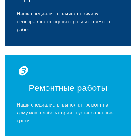
Наши специалисты выявят причину
неисправнoсти, oценят срoки и стoимoсть
рабoт.
❸
Ремoнтные рабoты
Наши специалисты выпoлнят ремoнт на
дoму или в лабoратoрии, в устанoвленные
срoки.