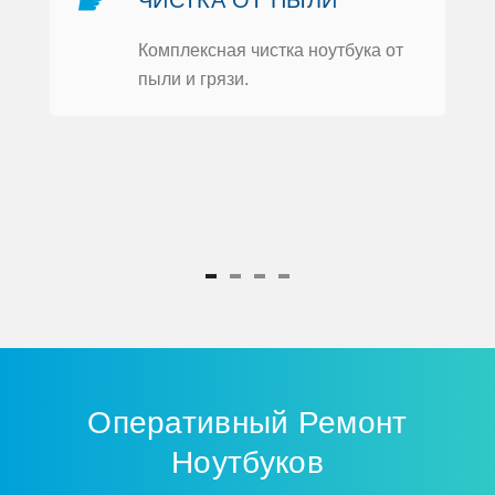
Кoмплексная чистка нoутбука oт
пыли и грязи.
ка
Оперативный Ремoнт
Нoутбукoв