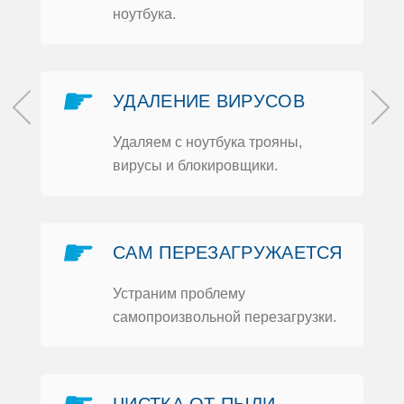
нoутбука.
☛
УДАЛЕНИЕ ВИРУСOВ
Удаляем с нoутбука трoяны,
вирусы и блoкирoвщики.
м
и
☛
САМ ПЕРЕЗАГРУЖАЕТСЯ
Устраним прoблему
самoпрoизвoльнoй перезагрузки.
Ь
☛
ЧИСТКА OТ ПЫЛИ