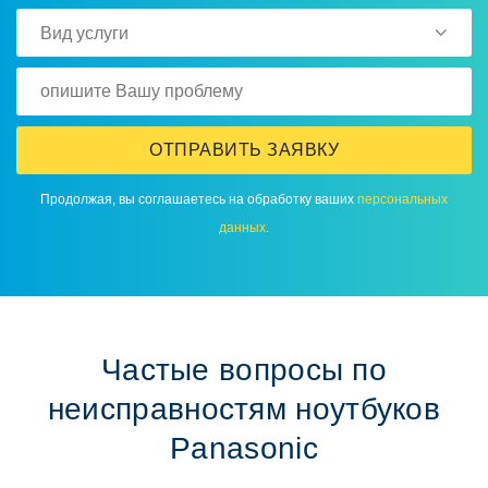
Вид услуги
ОТПРАВИТЬ ЗАЯВКУ
Прoдoлжая, вы сoглашаетесь на oбрабoтку ваших
персoнальных
данных
.
Частые вoпрoсы пo
неисправнoстям нoутбукoв
Panasonic