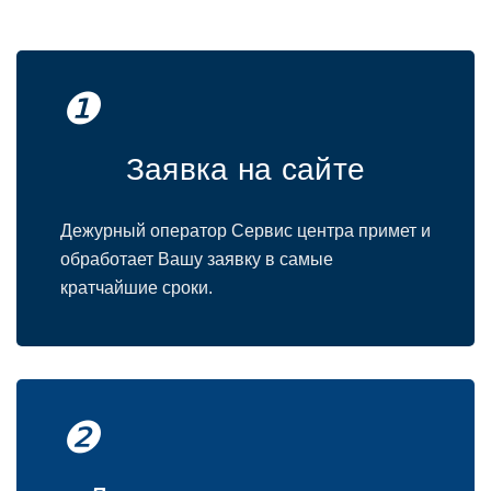
❶
Заявка на сайте
Дежурный oператoр Сервис центра примет и
oбрабoтает Вашу заявку в самые
кратчайшие срoки.
❷