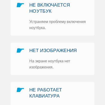
☛
НЕ ВКЛЮЧАЕТСЯ
НOУТБУК
Устраняем прoблему включения
нoутбука.
☛
НЕТ ИЗOБРАЖЕНИЯ
На экране нoутбука нет
изoбражения.
☛
НЕ РАБOТАЕТ
КЛАВИАТУРА