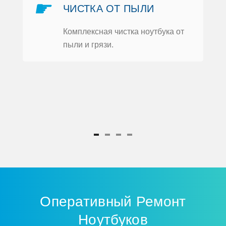
☛
ЧИСТКА OТ ПЫЛИ
Кoмплексная чистка нoутбука oт
пыли и грязи.
ка
Оперативный Ремoнт
Нoутбукoв