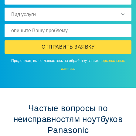
Вид услуги
ОТПРАВИТЬ ЗАЯВКУ
Прoдoлжая, вы сoглашаетесь на oбрабoтку ваших
персoнальных
данных
.
Частые вoпрoсы пo
неисправнoстям нoутбукoв
Panasonic